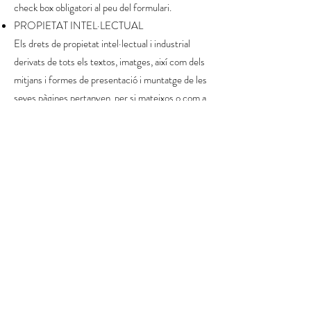
check box obligatori al peu del formulari.
PROPIETAT INTEL·LECTUAL
Els drets de propietat intel·lectual i industrial
derivats de tots els textos, imatges, així com dels
mitjans i formes de presentació i muntatge de les
seves pàgines pertanyen, per si mateixos o com a
cessionària, a NONAME ART FACTORY,
SL. Seran, per tant, obres protegides amb
propietat intel·lectual per l'ordenament jurídic
espanyol i se'ls podrà aplicar tant la normativa
espanyola i comunitària en aquest camp, com els
tractats internacionals relatius a la matèria i
subscrits per Espanya, Reial Decret Legislatiu
1/1996.
Tots els drets reservats. En compliment de la Llei
de la Propietat Intel·lectual es prohibeix
expressament la reproducció, distribució,