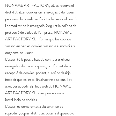
NONAME ART FACTORY, SL es reserva el
dret d'utilitzar cookies en la navegació de l'usuari
pels seus llocs web per facilitar la personalització
i comoditat de la navegació. Seguint la política de
protecció de dades de l'empresa, NONAME
ART FACTORY, SL informa que les cookies
s'associen per les cookies s'associa el nom ni els
cognoms de lusuari.
L'usuari té la possibilitat de configurar el seu
navegador de manera que sigui informat de la
recepció de cookies, podent, si així ho desitja,
impedir que es instal·lin al vostre disc dur. Tot i
això, per accedir als llocs web de NONAME
ART FACTORY, SL no és preceptiva la
instal·lació de cookies.
L'usuari es compromet a abstenir-se de
reproduir, copiar, distribuir, posar a disposició o