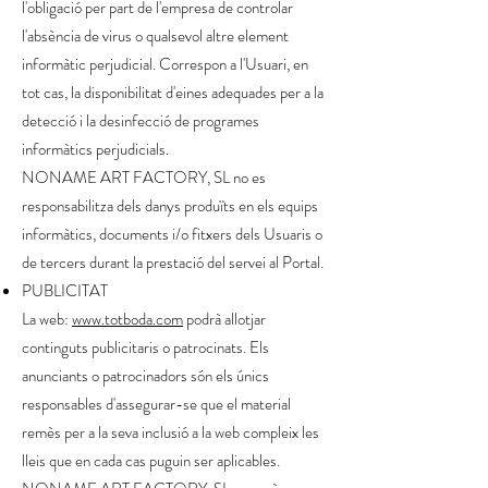
l'obligació per part de l'empresa de controlar
l'absència de virus o qualsevol altre element
informàtic perjudicial. Correspon a l'Usuari, en
tot cas, la disponibilitat d'eines adequades per a la
detecció i la desinfecció de programes
informàtics perjudicials.
NONAME ART FACTORY, SL no es
responsabilitza dels danys produïts en els equips
informàtics, documents i/o fitxers dels Usuaris o
de tercers durant la prestació del servei al Portal.
PUBLICITAT
La web:
www.totboda.com
podrà allotjar
continguts publicitaris o patrocinats. Els
anunciants o patrocinadors són els únics
responsables d'assegurar-se que el material
remès per a la seva inclusió a la web compleix les
lleis que en cada cas puguin ser aplicables.