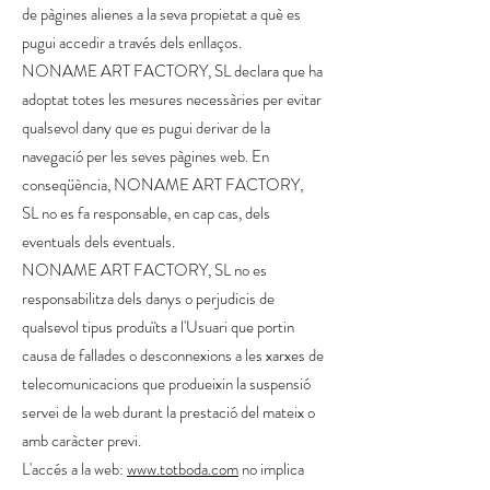
de pàgines alienes a la seva propietat a què es
pugui accedir a través dels enllaços.
NONAME ART FACTORY, SL declara que ha
adoptat totes les mesures necessàries per evitar
qualsevol dany que es pugui derivar de la
navegació per les seves pàgines web. En
conseqüència, NONAME ART FACTORY,
SL no es fa responsable, en cap cas, dels
eventuals dels eventuals.
NONAME ART FACTORY, SL no es
responsabilitza dels danys o perjudicis de
qualsevol tipus produïts a l'Usuari que portin
causa de fallades o desconnexions a les xarxes de
telecomunicacions que produeixin la suspensió
servei de la web durant la prestació del mateix o
amb caràcter previ.
L'accés a la web:
www.totboda.com
no implica