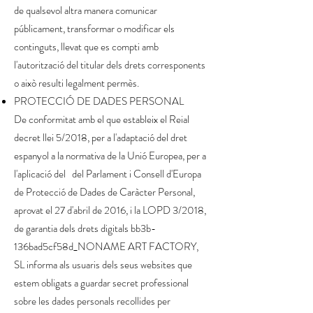
de qualsevol altra manera comunicar
públicament, transformar o modificar els
continguts, llevat que es compti amb
l'autorització del titular dels drets corresponents
o això resulti legalment permès.
PROTECCIÓ DE DADES PERSONAL
De conformitat amb el que estableix el Reial
decret llei 5/2018, per a l'adaptació del dret
espanyol a la normativa de la Unió Europea, per a
l'aplicació del del Parlament i Consell d'Europa
de Protecció de Dades de Caràcter Personal,
aprovat el 27 d'abril de 2016, i la LOPD 3/2018,
de garantia dels drets digitals bb3b-
136bad5cf58d_NONAME ART FACTORY,
SL informa als usuaris dels seus websites que
estem obligats a guardar secret professional
sobre les dades personals recollides per