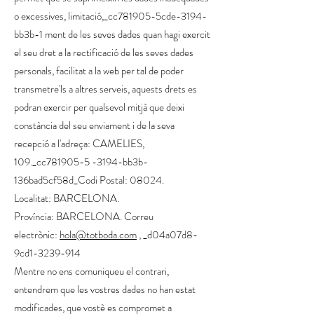
o excessives, limitació,_cc781905-5cde-3194-
bb3b-1 ment de les seves dades quan hagi exercit
el seu dret a la rectificació de les seves dades
personals, facilitat a la web per tal de poder
transmetre'ls a altres serveis, aquests drets es
podran exercir per qualsevol mitjà que deixi
constància del seu enviament i de la seva
recepció a l'adreça: CAMELIES,
109._cc781905-5 -3194-bb3b-
136bad5cf58d_Codi Postal: 08024.
Localitat: BARCELONA.
Província: BARCELONA. Correu
electrònic:
hola@totboda.com
, ​_d04a07d8-
9cd1-3239-914
Mentre no ens comuniqueu el contrari,
entendrem que les vostres dades no han estat
modificades, que vostè es compromet a