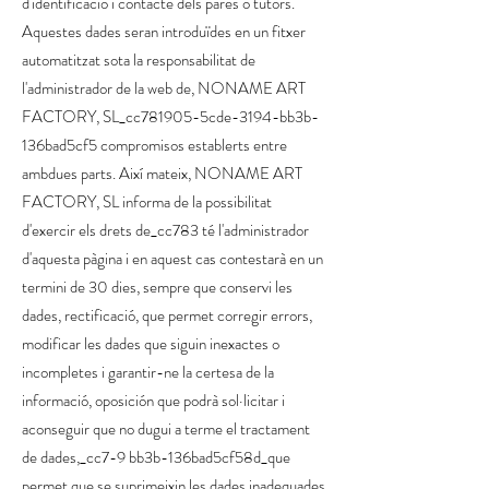
d'identificació i contacte dels pares o tutors.
Aquestes dades seran introduïdes en un fitxer
automatitzat sota la responsabilitat de
l'administrador de la web de, NONAME ART
FACTORY, SL_cc781905-5cde-3194-bb3b-
136bad5cf5 compromisos establerts entre
ambdues parts. Així mateix, NONAME ART
FACTORY, SL informa de la possibilitat
d'exercir els drets de_cc783 té l'administrador
d'aquesta pàgina i en aquest cas contestarà en un
termini de 30 dies, sempre que conservi les
dades, rectificació, que permet corregir errors,
modificar les dades que siguin inexactes o
incompletes i garantir-ne la certesa de la
informació, oposición que podrà sol·licitar i
aconseguir que no dugui a terme el tractament
de dades,_cc7-9 bb3b-136bad5cf58d_que
permet que se suprimeixin les dades inadequades