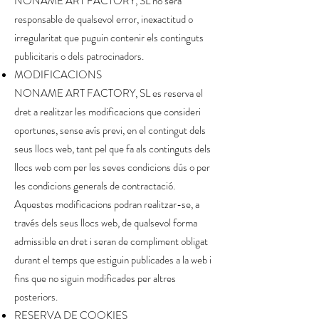
NONAME ART FACTORY, SL no serà
responsable de qualsevol error, inexactitud o
irregularitat que puguin contenir els continguts
publicitaris o dels patrocinadors.
MODIFICACIONS
NONAME ART FACTORY, SL es reserva el
dret a realitzar les modificacions que consideri
oportunes, sense avís previ, en el contingut dels
seus llocs web, tant pel que fa als continguts dels
llocs web com per les seves condicions dús o per
les condicions generals de contractació.
Aquestes modificacions podran realitzar-se, a
través dels seus llocs web, de qualsevol forma
admissible en dret i seran de compliment obligat
durant el temps que estiguin publicades a la web i
fins que no siguin modificades per altres
posteriors.
RESERVA DE COOKIES