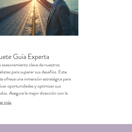
uete Guía Experta
 asesoramiento clave de nuestros
alistas para superar sus desafíos. Este
e ofrece una inmersión estratégica para
ficar oportunidades y optimizar sus
ados. Asegure la mejor dirección con la
encia y el conocimiento de nuestro equipo.
ar más