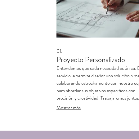
01.
Proyecto Personalizado
Entendemos que cada necesidad es única. 
servicio le permite diseñar una solución a m
colaborando estrechamente con nuestro eq
para abordar sus objetivos específicos con
precisión y creatividad. Trabajaremos juntos
definir el alcance, los entregables y los plaz
Mostrar más
mejor se adapten a usted.