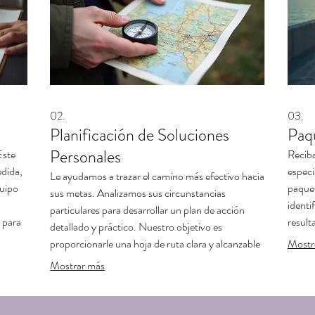
02.
03.
Planificación de Soluciones
Paq
Personales
Este
Reciba
edida,
especi
Le ayudamos a trazar el camino más efectivo hacia
uipo
paquet
sus metas. Analizamos sus circunstancias
identi
particulares para desarrollar un plan de acción
 para
result
detallado y práctico. Nuestro objetivo es
os que
experi
proporcionarle una hoja de ruta clara y alcanzable
Mostr
para el éxito.
Mostrar más