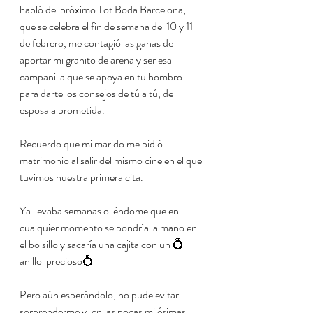
habló del próximo Tot Boda Barcelona, 
que se celebra el fin de semana del 10 y 11 
de febrero, me contagió las ganas de 
aportar mi granito de arena y ser esa 
campanilla que se apoya en tu hombro 
para darte los consejos de tú a tú, de 
esposa a prometida.
Recuerdo que mi marido me pidió 
matrimonio al salir del mismo cine en el que 
tuvimos nuestra primera cita.
Ya llevaba semanas oliéndome que en 
cualquier momento se pondría la mano en 
el bolsillo y sacaría una cajita con un 💍
anillo  precioso💍 
Pero aún esperándolo, no pude evitar 
sorprenderme y, en las pocas milésimas 