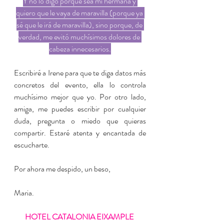
Y no lo digo porque sea mi hermana y 
quiero que le vaya de maravilla (porque ya 
sé que le irá de maravilla), sino porque, de 
verdad, me evitó muchísimos dolores de 
cabeza innecesarios.
Escribiré a Irene para que te diga datos más 
concretos del evento, ella lo controla 
muchísimo mejor que yo. Por otro lado, 
amiga, me puedes escribir por cualquier 
duda, pregunta o miedo que quieras 
compartir. Estaré atenta y encantada de 
escucharte.
Por ahora me despido, un beso, 
Maria. 
HOTEL CATALONIA EIXAMPLE 