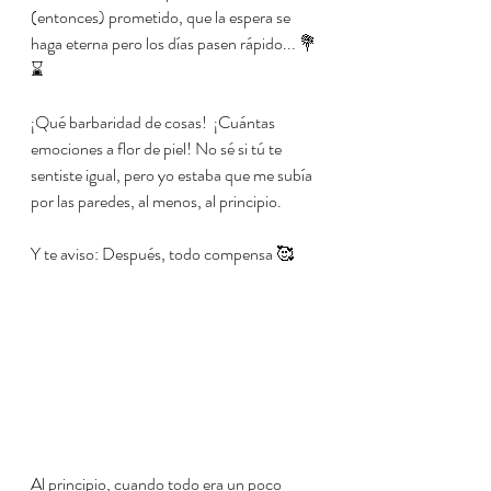
(entonces) prometido, que la espera se 
haga eterna pero los días pasen rápido... 💐
⌛️
¡Qué barbaridad de cosas!  ¡Cuántas 
emociones a flor de piel! No sé si tú te 
sentiste igual, pero yo estaba que me subía 
por las paredes, al menos, al principio. 
Y te aviso: Después, todo compensa 🥰
Al principio, cuando todo era un poco 