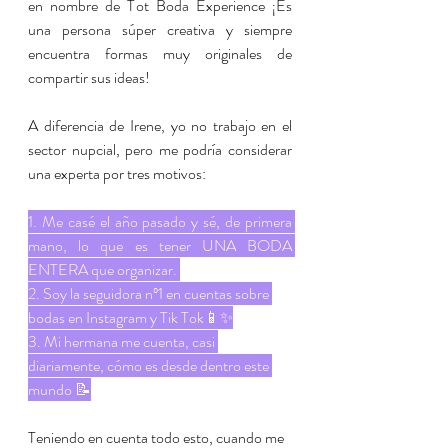
en nombre de Tot Boda Experience ¡Es 
una persona súper creativa y siempre 
encuentra formas muy originales de 
compartir sus ideas!
A diferencia de Irene, yo no trabajo en el 
sector nupcial, pero me podría considerar 
una experta por tres motivos:
1. Me casé el año pasado y sé, de primera 
mano, lo que es tener UNA BODA 
ENTERA que organizar. 
2. Soy la seguidora nº1 en cuentas sobre 
bodas en Instagram y Tik Tok📱✨
3. Mi hermana me cuenta, casi 
diariamente, cómo es desde dentro este 
mundo 📝
Teniendo en cuenta todo esto, cuando me 