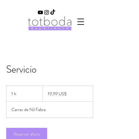
Servicio
19,99
dólares
1 h
1
19,99 US$
estadounidenses
Carrer de Nil Fabra
Reservar ahora